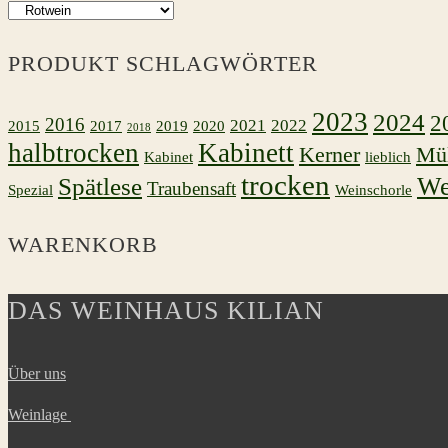
PRODUKT SCHLAGWÖRTER
2023
2024
2
2016
2021
2022
2015
2017
2019
2020
2018
halbtrocken
Kabinett
Kerner
Mül
Kabinet
lieblich
trocken
We
Spätlese
Traubensaft
Spezial
Weinschorle
WARENKORB
DAS WEINHAUS KILIAN
Über uns
Weinlage