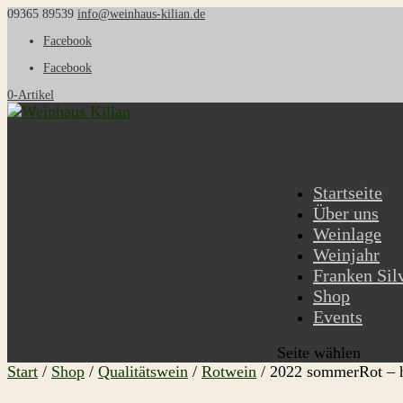
09365 89539
info@weinhaus-kilian.de
Facebook
Facebook
0-Artikel
Startseite
Über uns
Weinlage
Weinjahr
Franken Sil
Shop
Events
Seite wählen
Start
/
Shop
/
Qualitätswein
/
Rotwein
/ 2022 sommerRot – h