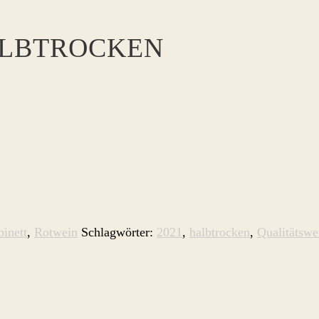
ALBTROCKEN
inett
,
Rotwein
Schlagwörter:
2021
,
halbtrocken
,
Qualitätswe