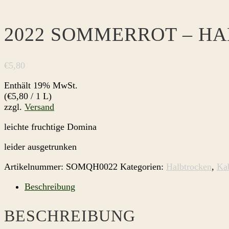
2022 SOMMERROT – H
€
5,80
Enthält 19% MwSt.
(
€
5,80
/ 1 L)
zzgl.
Versand
leichte fruchtige Domina
leider ausgetrunken
Artikelnummer:
SOMQH0022
Kategorien:
Halbtrocken
,
Kab
Beschreibung
BESCHREIBUNG