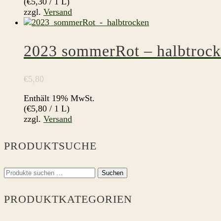
(
€
5,30
/ 1 L)
zzgl.
Versand
2023 sommerRot – halbtroc
€
5,80
Enthält 19% MwSt.
(
€
5,80
/ 1 L)
zzgl.
Versand
PRODUKTSUCHE
Suchen
Suchen
nach:
PRODUKTKATEGORIEN