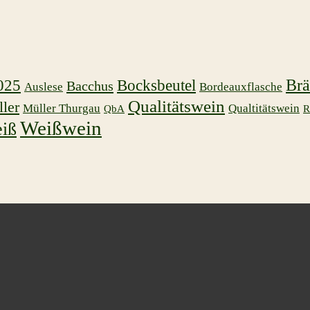
025
Bocksbeutel
Brä
Bacchus
Auslese
Bordeauxflasche
Qualitätswein
ler
Müller Thurgau
Qualtitätswein
QbA
R
Weißwein
iß