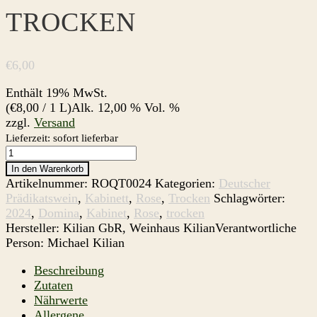
TROCKEN
€
6,00
Enthält 19% MwSt.
(
€
8,00
/ 1 L)
Alk. 12,00 % Vol. %
zzgl.
Versand
Lieferzeit: sofort lieferbar
2024
Domina
In den Warenkorb
Rose
Artikelnummer:
ROQT0024
Kategorien:
Deutscher
-
Prädikatswein
,
Kabinett
,
Rose
,
Trocken
Schlagwörter:
trocken
2024
,
Domina
,
Kabinet
,
Rose
,
trocken
Menge
Hersteller:
Kilian GbR, Weinhaus Kilian
Verantwortliche
Person:
Michael Kilian
Beschreibung
Zutaten
Nährwerte
Allergene