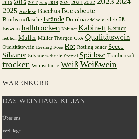
2023
2024
2016
2021
2022
2015
2017
2019
2020
2018
2025
Bocksbeutel
Bacchus
Auslese
Brände
Domina
edelsüß
Bordeauxflasche
edelholz
halbtrocken
Kabinett
Kerner
Eiswein
Kabinet
Qualitätswein
Müller
Müller Thurgau
lieblich
QbA
Rot
Secco
Qualtitätswein
Rotling
sauer
Riesling
Rose
Spätlese
Silvaner
Traubensaft
Silvanerschorle
Spezial
trocken
Weißwein
Weiß
Weinschorle
WARENKORB
DAS WEINHAUS KILIAN
Über uns
Weinlage