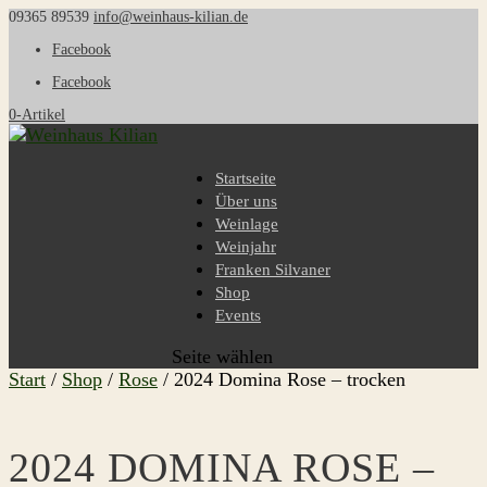
09365 89539
info@weinhaus-kilian.de
Facebook
Facebook
0-Artikel
Startseite
Über uns
Weinlage
Weinjahr
Franken Silvaner
Shop
Events
Seite wählen
Start
/
Shop
/
Rose
/ 2024 Domina Rose – trocken
2024 DOMINA ROSE –