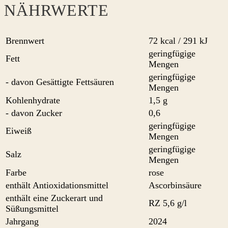
NÄHRWERTE
Brennwert
72 kcal / 291 kJ
geringfügige
Fett
Mengen
geringfügige
- davon Gesättigte Fettsäuren
Mengen
Kohlenhydrate
1,5 g
- davon Zucker
0,6
geringfügige
Eiweiß
Mengen
geringfügige
Salz
Mengen
Farbe
rose
enthält Antioxidationsmittel
Ascorbinsäure
enthält eine Zuckerart und
RZ 5,6 g/l
Süßungsmittel
Jahrgang
2024