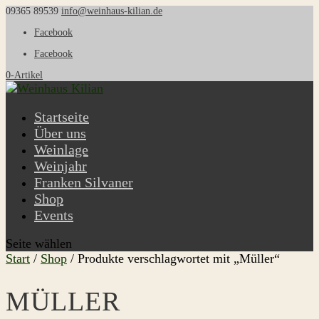
09365 89539
info@weinhaus-kilian.de
Facebook
Facebook
0-Artikel
Startseite
Über uns
Weinlage
Weinjahr
Franken Silvaner
Shop
Events
Seite wählen
Start
/
Shop
/ Produkte verschlagwortet mit „Müller“
MÜLLER