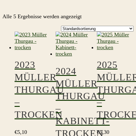
Alle 5 Ergebnisse werden angezeigt
2023
2025
2024
MÜLLER
MÜLLE
MÜLLER
THURGAU
THURG
THURGAU
–
–
–
TROCKEN
TROCK
KABINETT-
TROCKEN
€
5,10
€
5,30