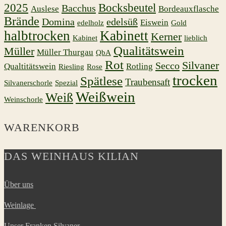
2025
Bocksbeutel
Bacchus
Auslese
Bordeauxflasche
Brände
Domina
edelsüß
Eiswein
edelholz
Gold
halbtrocken
Kabinett
Kerner
Kabinet
lieblich
Qualitätswein
Müller
Müller Thurgau
QbA
Rot
Silvaner
Secco
Qualtitätswein
Rotling
Riesling
Rose
trocken
Spätlese
Traubensaft
Silvanerschorle
Spezial
Weißwein
Weiß
Weinschorle
WARENKORB
DAS WEINHAUS KILIAN
Über uns
Weinlage
Unser Franken Silvaner