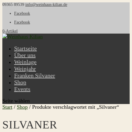
09365 89539
info@weinhaus-kilian.de
Facebook
Facebook
0-Artikel
Startseite
Über uns
Weinlage
Weinjahr
Franken Silvaner
Shop
Events
Seite wählen
Start
/
Shop
/ Produkte verschlagwortet mit „Silvaner“
SILVANER