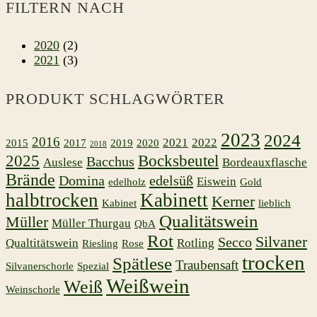
FILTERN NACH
2020
(2)
2021
(3)
PRODUKT SCHLAGWÖRTER
2023
2024
2016
2021
2022
2015
2017
2019
2020
2018
2025
Bocksbeutel
Bacchus
Auslese
Bordeauxflasche
Brände
Domina
edelsüß
Eiswein
edelholz
Gold
halbtrocken
Kabinett
Kerner
Kabinet
lieblich
Qualitätswein
Müller
Müller Thurgau
QbA
Rot
Silvaner
Secco
Qualtitätswein
Rotling
Riesling
Rose
trocken
Spätlese
Traubensaft
Silvanerschorle
Spezial
Weißwein
Weiß
Weinschorle