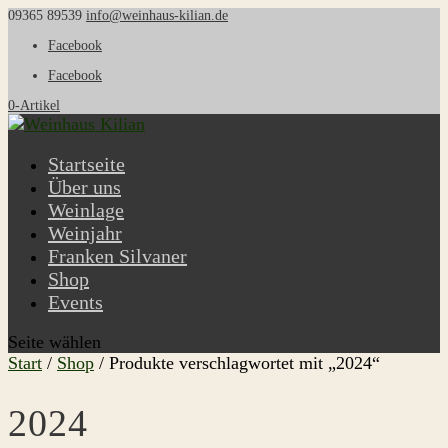
09365 89539
info@weinhaus-kilian.de
Facebook
Facebook
0-Artikel
Startseite
Über uns
Weinlage
Weinjahr
Franken Silvaner
Shop
Events
Seite wählen
Start
/
Shop
/ Produkte verschlagwortet mit „2024“
2024