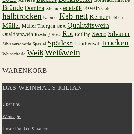
Auslese
Bordeauxflasche
Brände
Domina
edelsüß
Eiswein
edelholz
Gold
halbtrocken
Kabinett
Kerner
Kabinet
lieblich
Qualitätswein
Müller
Müller Thurgau
QbA
Rot
Silvaner
Secco
Qualtitätswein
Rotling
Riesling
Rose
trocken
Spätlese
Traubensaft
Silvanerschorle
Spezial
Weißwein
Weiß
Weinschorle
WARENKORB
DAS WEINHAUS KILIAN
Über uns
Weinlage
Unser Franken Silvaner