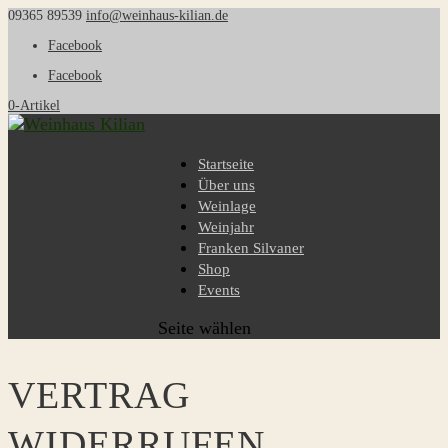
09365 89539
info@weinhaus-kilian.de
Facebook
Facebook
0-Artikel
Startseite
Über uns
Weinlage
Weinjahr
Franken Silvaner
Shop
Events
Seite wählen
VERTRAG
WIDERRUFEN