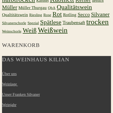
Kabinet
lieblich
Qualitätswein
Müller
Müller Thurgau
QbA
Rot
Silvaner
Secco
Qualtitätswein
Rotling
Riesling
Rose
trocken
Spätlese
Traubensaft
Silvanerschorle
Spezial
Weißwein
Weiß
Weinschorle
WARENKORB
DAS WEINHAUS KILIAN
Über uns
Weinlage
Unser Franken Silvaner
Weinjahr