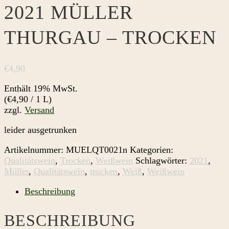
2021 MÜLLER
THURGAU – TROCKEN
€
4,90
Enthält 19% MwSt.
(
€
4,90
/ 1 L)
zzgl.
Versand
leider ausgetrunken
Artikelnummer:
MUELQT0021n
Kategorien:
Qualitätswein
,
Trocken
,
Weißwein
Schlagwörter:
2021
,
Müller
,
Qualitätswein
,
trocken
,
Weiß
,
Weißwein
Beschreibung
BESCHREIBUNG