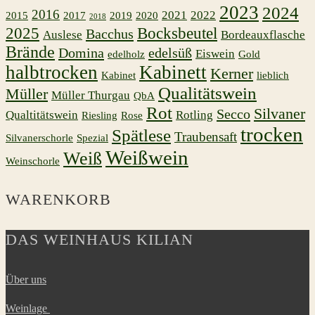
2023
2024
2016
2021
2022
2015
2017
2019
2020
2018
2025
Bocksbeutel
Bacchus
Auslese
Bordeauxflasche
Brände
Domina
edelsüß
Eiswein
edelholz
Gold
halbtrocken
Kabinett
Kerner
Kabinet
lieblich
Qualitätswein
Müller
Müller Thurgau
QbA
Rot
Silvaner
Secco
Qualtitätswein
Rotling
Riesling
Rose
trocken
Spätlese
Traubensaft
Silvanerschorle
Spezial
Weißwein
Weiß
Weinschorle
WARENKORB
DAS WEINHAUS KILIAN
Über uns
Weinlage