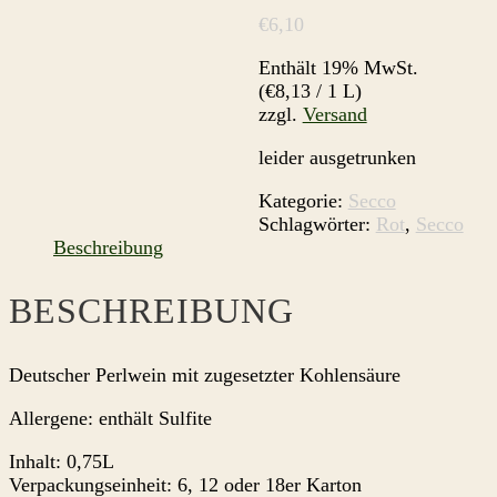
€
6,10
Enthält 19% MwSt.
(
€
8,13
/ 1 L)
zzgl.
Versand
leider ausgetrunken
Kategorie:
Secco
Schlagwörter:
Rot
,
Secco
Beschreibung
BESCHREIBUNG
Deutscher Perlwein mit zugesetzter Kohlensäure
Allergene: enthält Sulfite
Inhalt: 0,75L
Verpackungseinheit: 6, 12 oder 18er Karton