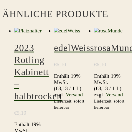
ÄHNLICHE PRODUKTE
2023
edelWeiss
rosaMun
Rotling
€
6,10
€
6,10
Kabinett
Enthält 19%
Enthält 19%
–
MwSt.
MwSt.
(
€
8,13
/ 1 L)
(
€
8,13
/ 1 L)
halbtrocken
zzgl.
Versand
zzgl.
Versand
Lieferzeit: sofort
Lieferzeit: sofort
lieferbar
lieferbar
€
5,10
Enthält 19%
MwSt.