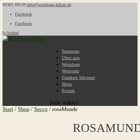
09365 89539
info@weinhaus-kilian.de
Facebook
Facebook
0-Artikel
Startseite
Über uns
Weinlage
Weinjahr
Franken Silvaner
Shop
Events
Seite wählen
Start
/
Shop
/
Secco
/ rosaMunde
ROSAMUN