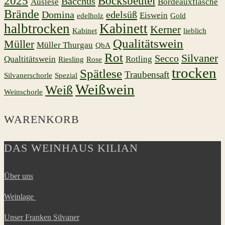
2025
Bocksbeutel
Bacchus
Auslese
Bordeauxflasche
Brände
Domina
edelsüß
Eiswein
edelholz
Gold
halbtrocken
Kabinett
Kerner
Kabinet
lieblich
Qualitätswein
Müller
Müller Thurgau
QbA
Rot
Silvaner
Secco
Qualtitätswein
Rotling
Riesling
Rose
trocken
Spätlese
Traubensaft
Silvanerschorle
Spezial
Weißwein
Weiß
Weinschorle
WARENKORB
DAS WEINHAUS KILIAN
Über uns
Weinlage
Unser Franken Silvaner