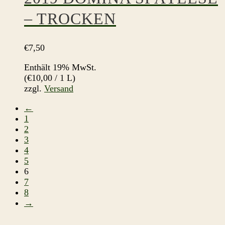
– TROCKEN
€
7,50
Enthält 19% MwSt.
(
€
10,00
/ 1 L)
zzgl.
Versand
←
1
2
3
4
5
6
7
8
→