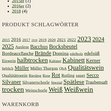
2015er
(1)
2016er
(2)
2018
(4)
PRODUKT SCHLAGWÖRTER
2023
2024
2016
2021
2022
2015
2017
2019
2020
2018
2025
Bocksbeutel
Bacchus
Auslese
Brände
Domina
edelsüß
Bordeauxflasche
edelholz
halbtrocken
Kabinett
Kerner
Eiswein
Kabinet
Qualitätswein
Müller
Müller Thurgau
lieblich
QbA
Rot
Secco
Qualtitätswein
Rotling
sauer
Riesling
Rose
Spätlese
Silvaner
Traubensaft
Silvanerschorle
Spezial
trocken
Weißwein
Weiß
Weinschorle
WARENKORB