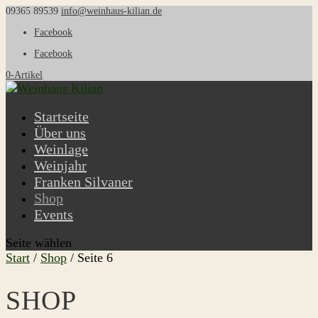
09365 89539
info@weinhaus-kilian.de
Facebook
Facebook
0-Artikel
Startseite
Über uns
Weinlage
Weinjahr
Franken Silvaner
Shop
Events
Seite wählen
Start
/
Shop
/ Seite 6
SHOP