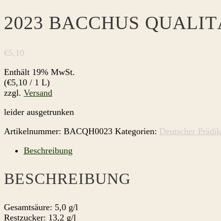
2023 BACCHUS QUALI
€
5,10
Enthält 19% MwSt.
(
€
5,10
/ 1 L)
zzgl.
Versand
leider ausgetrunken
Artikelnummer:
BACQH0023
Kategorien:
Deutscher Prädi
Beschreibung
BESCHREIBUNG
Gesamtsäure: 5,0 g/l
Restzucker: 13,2 g/l