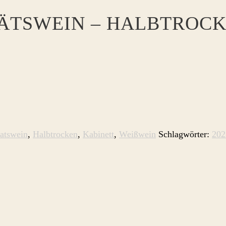
TÄTSWEIN – HALBTROC
katswein
,
Halbtrocken
,
Kabinett
,
Weißwein
Schlagwörter:
202