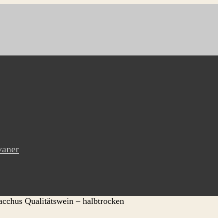
vaner
cchus Qualitätswein – halbtrocken