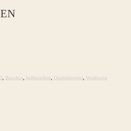
KEN
3
,
Bacchus
,
halbtrocken
,
Qualitätswein
,
Weißwein