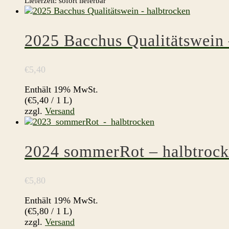
Lieferzeit: sofort lieferbar
2025 Bacchus Qualitätswein 
€
5,40
Enthält 19% MwSt.
(
€
5,40
/ 1 L)
zzgl.
Versand
2024 sommerRot – halbtroc
€
5,80
Enthält 19% MwSt.
(
€
5,80
/ 1 L)
zzgl.
Versand