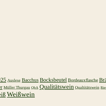
025
Bocksbeutel
Br
Bacchus
Bordeauxflasche
Auslese
Qualitätswein
er
Müller Thurgau
Qualtitätswein
QbA
Rie
Weißwein
iß