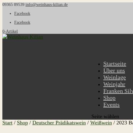
09365 89539
info@weinhaus-kilian.de
Facebook
Facebook
0-Artikel
Startseite
Über uns
Weinlage
Weinjahr
Franken Sil
Shop
Events
Seite wählen
Start
/
Shop
/
Deutscher Prädikatswein
/
Weißwein
/ 2023 Ba