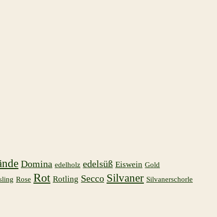
ände
Domina
edelsüß
Eiswein
edelholz
Gold
Rot
Silvaner
Secco
Rotling
sling
Rose
Silvanerschorle