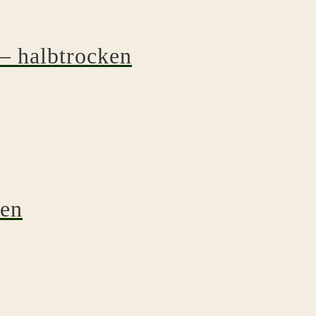
– halbtrocken
ken