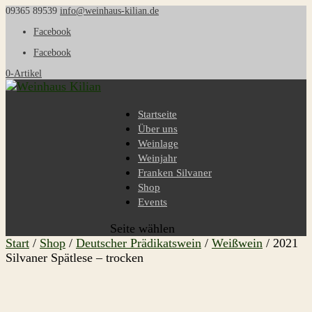
09365 89539
info@weinhaus-kilian.de
Facebook
Facebook
0-Artikel
Startseite
Über uns
Weinlage
Weinjahr
Franken Silvaner
Shop
Events
Seite wählen
Start
/
Shop
/
Deutscher Prädikatswein
/
Weißwein
/ 2021
Silvaner Spätlese – trocken