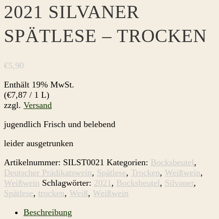
2021 SILVANER
SPÄTLESE – TROCKEN
€
5,90
Enthält 19% MwSt.
(
€
7,87
/ 1 L)
zzgl.
Versand
jugendlich Frisch und belebend
leider ausgetrunken
Artikelnummer:
SILST0021
Kategorien:
Bocksbeutel
,
Deutscher Prädikatswein
,
Spätlese
,
Trocken
,
Weißwein
,
Weißwein
Schlagwörter:
2021
,
Bocksbeutel
,
Silvaner
,
Spätlese
,
trocken
,
Weiß
,
Weißwein
Beschreibung