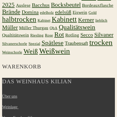
2025
Bocksbeutel
Bacchus
Auslese
Bordeauxflasche
Brände
Domina
edelsüß
Eiswein
edelholz
Gold
halbtrocken
Kabinett
Kerner
Kabinet
lieblich
Qualitätswein
Müller
Müller Thurgau
QbA
Rot
Silvaner
Secco
Qualtitätswein
Rotling
Riesling
Rose
trocken
Spätlese
Traubensaft
Silvanerschorle
Spezial
Weißwein
Weiß
Weinschorle
WARENKORB
DAS WEINHAUS KILIAN
Über uns
Weinlage