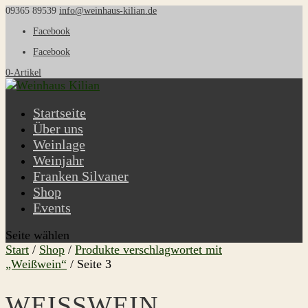
09365 89539
info@weinhaus-kilian.de
Facebook
Facebook
0-Artikel
Startseite
Über uns
Weinlage
Weinjahr
Franken Silvaner
Shop
Events
Seite wählen
Start
/
Shop
/
Produkte verschlagwortet mit
„Weißwein“
/ Seite 3
WEISSWEIN