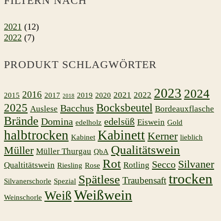
FILTERN NACH
2021
(12)
2022
(7)
PRODUKT SCHLAGWÖRTER
2023
2024
2016
2021
2022
2015
2017
2019
2020
2018
2025
Bocksbeutel
Bacchus
Auslese
Bordeauxflasche
Brände
Domina
edelsüß
Eiswein
edelholz
Gold
halbtrocken
Kabinett
Kerner
Kabinet
lieblich
Qualitätswein
Müller
Müller Thurgau
QbA
Rot
Silvaner
Secco
Qualtitätswein
Rotling
Riesling
Rose
trocken
Spätlese
Traubensaft
Silvanerschorle
Spezial
Weißwein
Weiß
Weinschorle