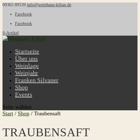
09365 89539
info@weinhaus-kilian.de
Facebook
Facebook
0-Artikel
Startseite
Über uns
Weinlage
Weinjahr
Franken Silvaner
Shop
Events
Seite wählen
Start
/
Shop
/ Traubensaft
TRAUBENSAFT