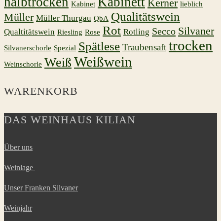
halbtrocken
Kabinett
Kerner
Kabinet
lieblich
Qualitätswein
Müller
Müller Thurgau
QbA
Rot
Silvaner
Secco
Qualtitätswein
Rotling
Riesling
Rose
trocken
Spätlese
Traubensaft
Silvanerschorle
Spezial
Weißwein
Weiß
Weinschorle
WARENKORB
DAS WEINHAUS KILIAN
Über uns
Weinlage
Unser Franken Silvaner
Weinjahr